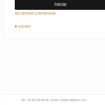
Iniciar
SALIR
RECUPERAR CONTRASEÑA
VOLVER
Tel: +34 96 236 90 96 | Email: cnd@cndfabrics.com