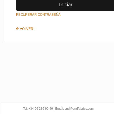
Iniciar
SALIR
RECUPERAR CONTRASEÑA
VOLVER
Tel: +34 96 236 90 96 | Email: cnd@cndfabrics.com