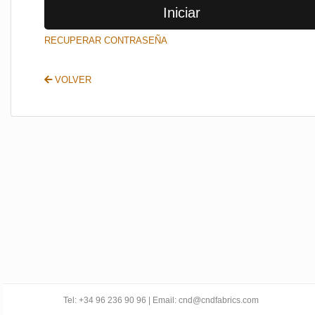
Iniciar
SALIR
RECUPERAR CONTRASEÑA
VOLVER
Tel: +34 96 236 90 96 | Email: cnd@cndfabrics.com