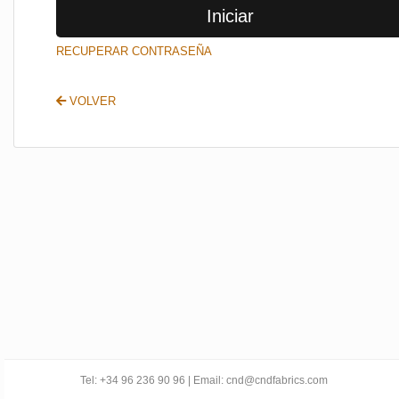
Iniciar
SALIR
RECUPERAR CONTRASEÑA
VOLVER
Tel: +34 96 236 90 96 | Email: cnd@cndfabrics.com