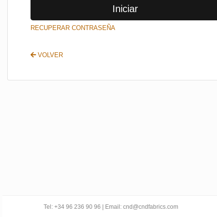
Iniciar
SALIR
RECUPERAR CONTRASEÑA
VOLVER
Tel: +34 96 236 90 96 | Email: cnd@cndfabrics.com