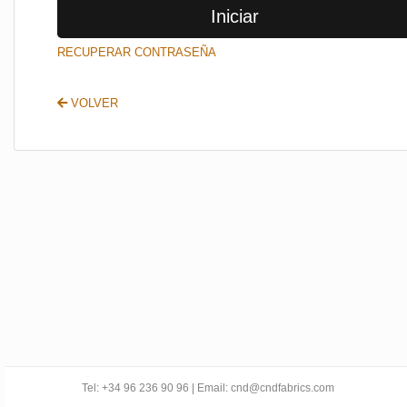
Iniciar
SALIR
RECUPERAR CONTRASEÑA
VOLVER
Tel: +34 96 236 90 96 | Email: cnd@cndfabrics.com