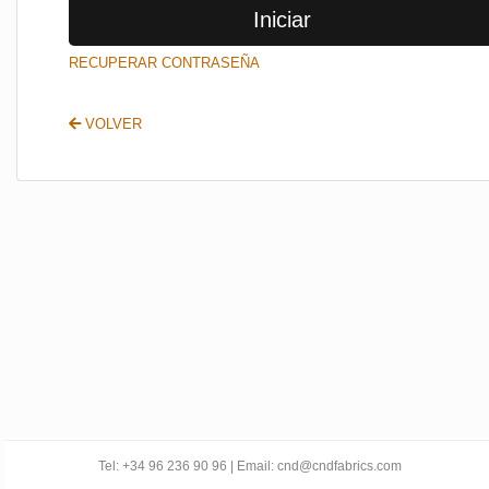
Iniciar
SALIR
RECUPERAR CONTRASEÑA
VOLVER
Tel: +34 96 236 90 96 | Email: cnd@cndfabrics.com