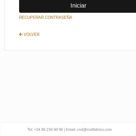
Iniciar
SALIR
RECUPERAR CONTRASEÑA
VOLVER
Tel: +34 96 236 90 96 | Email: cnd@cndfabrics.com