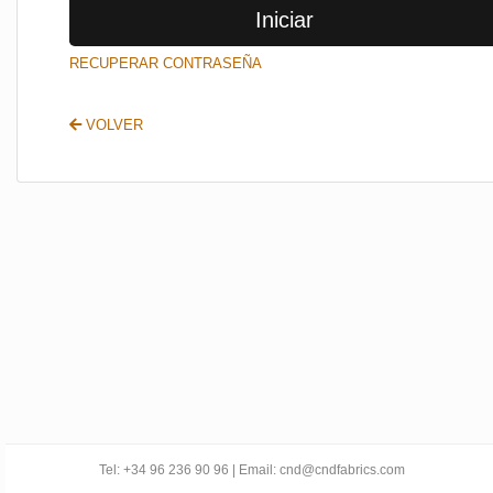
Iniciar
SALIR
RECUPERAR CONTRASEÑA
VOLVER
Tel: +34 96 236 90 96 | Email: cnd@cndfabrics.com