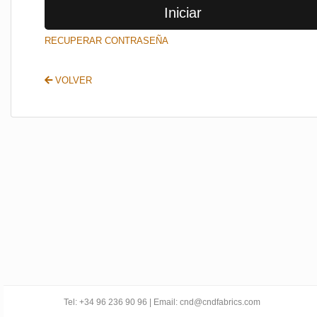
Iniciar
SALIR
RECUPERAR CONTRASEÑA
VOLVER
Tel: +34 96 236 90 96 | Email: cnd@cndfabrics.com