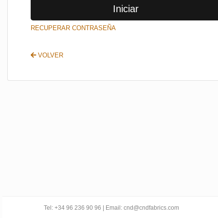
Iniciar
SALIR
RECUPERAR CONTRASEÑA
VOLVER
Tel: +34 96 236 90 96 | Email: cnd@cndfabrics.com