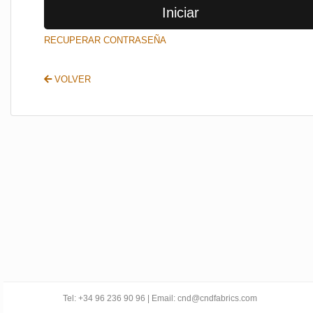
Iniciar
SALIR
RECUPERAR CONTRASEÑA
VOLVER
Tel: +34 96 236 90 96 | Email: cnd@cndfabrics.com