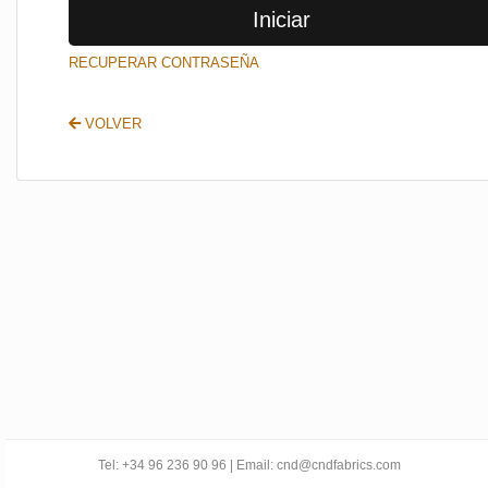
Iniciar
SALIR
RECUPERAR CONTRASEÑA
VOLVER
Tel: +34 96 236 90 96 | Email: cnd@cndfabrics.com