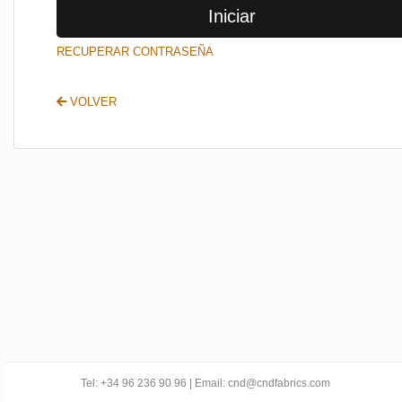
Iniciar
SALIR
RECUPERAR CONTRASEÑA
VOLVER
Tel: +34 96 236 90 96 | Email: cnd@cndfabrics.com