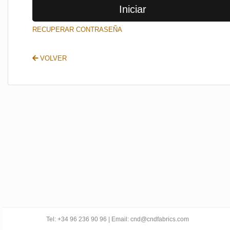
Iniciar
SALIR
RECUPERAR CONTRASEÑA
VOLVER
Tel: +34 96 236 90 96 | Email: cnd@cndfabrics.com