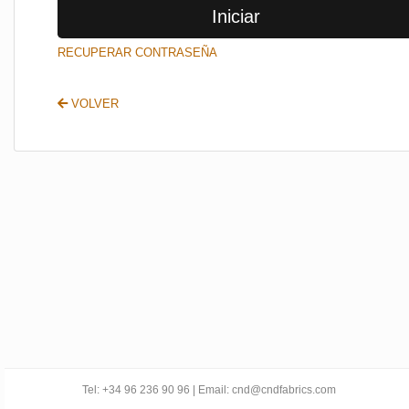
Iniciar
SALIR
RECUPERAR CONTRASEÑA
VOLVER
Tel: +34 96 236 90 96 | Email: cnd@cndfabrics.com