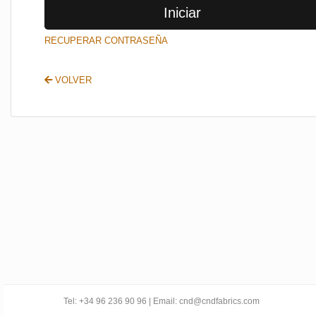
Iniciar
SALIR
RECUPERAR CONTRASEÑA
VOLVER
Tel: +34 96 236 90 96 | Email: cnd@cndfabrics.com